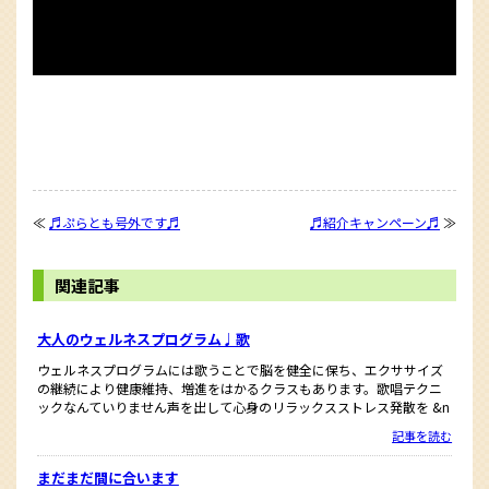
≪
♬ぷらとも号外です♬
♬紹介キャンペーン♬
≫
関連記事
大人のウェルネスプログラム♩歌
ウェルネスプログラムには歌うことで脳を健全に保ち、エクササイズ
の継続により健康維持、増進をはかるクラスもあります。歌唱テクニ
ックなんていりません声を出して心身のリラックスストレス発散を &n
記事を読む
まだまだ間に合います