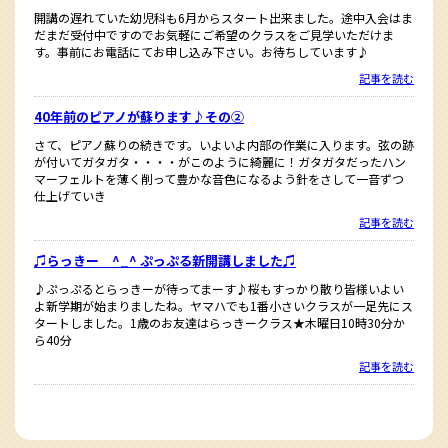
開講の遅れていた幼児科も6月からスタート出来ました。途中入会はま
だまだ受付中ですのでお気軽にご希望のクラスをご見学いただけま
す。事前にお電話にてお申し込み下さい。お待ちしています♪
記事を読む
40年前のピアノが蘇ります♪その②
さて、ピアノ蘇りの続きです。いよいよ内部の作業に入ります。弦の跡
が付いてガタガタ・・・・がこのように綺麗に！ガタガタだったハン
マーフェルトを薄く削って豊かな音色になるよう針をさして一音ずつ
仕上げていき
記事を読む
♫らっきー ^_^ ぷっぷる新開講しました♫
♪ぷっぷるとらっきーが待ってまーす♪桜もすっかり散り皆様いよい
よ新学期が始まりましたね。ヤマハでも1番小さいクラスが一足先にス
タートしました。1歳のお友達はらっきークラス★木曜日10時30分か
ら40分
記事を読む