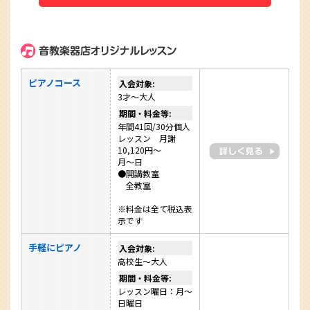
ピアノコース
入会対象:
3才～大人
期間・料金等:
年間41回/30分個人
レッスン 月謝
10,120円～
月～日
●開講教室
全教室
※料金は全て税込表
示です
手軽にピアノ
入会対象:
高校生～大人
期間・料金等:
レッスン曜日：月～
日曜日