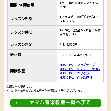
4月・10月 ※随時入会が可能
回数 or 開催月
です。
1クラス親子8組程度のグルー
レッスン形態
プレッスン
1回40分（教室の入れ替え時間
レッスン時間
を含みます）
レッスン料金
月額 5,500円
教材費
5,610円（半年後3,905円）
MUSIC PAL たまプラーザ
MUSIC PAL たまプラーザ 第2
開講教室
MUSIC PAL あざみ野
MUSIC PAL 向ヶ丘遊園
※金額は全て税込です。
※イベント・催事などの参加費を別途頂戴する場合がございます。