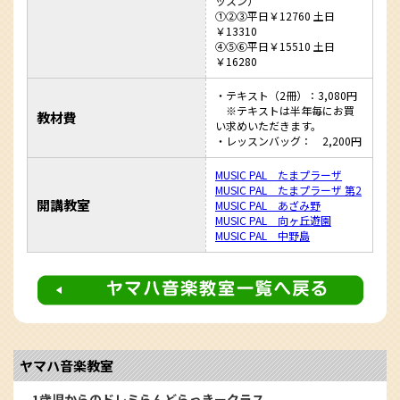
ッスン）
①②③平日￥12760 土日
￥13310
④⑤⑥平日￥15510 土日
￥16280
・テキスト（2冊）：3,080円
※テキストは半年毎にお買
教材費
い求めいただきます。
・レッスンバッグ： 2,200円
MUSIC PAL たまプラーザ
MUSIC PAL たまプラーザ 第2
開講教室
MUSIC PAL あざみ野
MUSIC PAL 向ヶ丘遊園
MUSIC PAL 中野島
ヤマハ音楽教室
1歳児からのドレミらんどらっきークラス