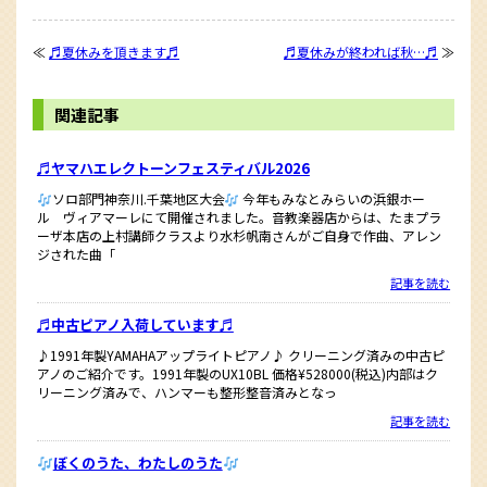
≪
♬夏休みを頂きます♬
♬夏休みが終われば秋…♬
≫
関連記事
♬ヤマハエレクトーンフェスティバル2026
ソロ部門神奈川.千葉地区大会
今年もみなとみらいの浜銀ホー
ル ヴィアマーレにて開催されました。音教楽器店からは、たまプラ
ーザ本店の上村講師クラスより水杉帆南さんがご自身で作曲、アレン
ジされた曲「
記事を読む
♬中古ピアノ入荷しています♬
♪1991年製YAMAHAアップライトピアノ♪ クリーニング済みの中古ピ
アノのご紹介です。1991年製のUX10BL 価格¥528000(税込)内部はク
リーニング済みで、ハンマーも整形整音済みとなっ
記事を読む
ぼくのうた、わたしのうた