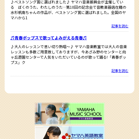
♪ベストソング賞に選ばれました♪ ヤマハ音楽振興会が主催してい
る ぼくのうた、わたしのうた…第10回の記念会で音教楽器店在籍の
水杉帆南ちゃんの作品が、ベストソング賞に選ばれました。全国のヤ
マハから1
記事を読む
♬青春ポップスで歌ってよみがえる青春♬
♪大人のレッスンで思い切り熱唱〜♪ ヤマハ音楽教室では大人の音楽
レッスンも多数ご用意致しておりますが、今あざみ野のセンターと向
ヶ丘遊園センターで人気をいただいているのが歌って踊る!「青春ポッ
プス」ク
記事を読む