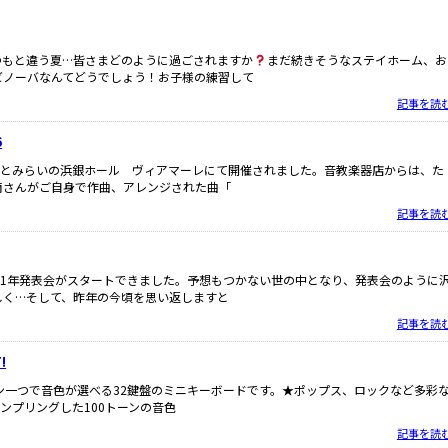
つもと違う夏…皆さまどのように過ごされますか
まだ続きそうなステイホーム、お
ビノーバなんてどうでしょう！お子様の練習して
記事を読
6
とみらいの浜銀ホール ヴィアマーレにて開催されました。音教楽器店からは、た
南さんがご自身で作曲、アレンジされた曲「
記事を読
21年発表会がスタートできました。予想もつかない世の中となり、発表会のように
しく…そして、昨年の今頃を思い返しますと
記事を読
!
ン一つで音色が選べる32鍵盤のミニキーボードです。★ポップス、ロックなど多彩
ンプリングした100トーンの音色
記事を読