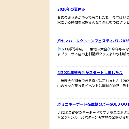
2020年の夏休み！
お盆のお休みがやって来ましたね。今年はい
家にいる時間を家族みんなで楽しむのにクラ
♬ヤマハエレクトーンフェスティバル202
ソロ部門神奈川.千葉地区大会
今年もみな
まプラーザ本店の上村講師クラスより水杉帆
♬2021年発表会がスタートしました♬
♩発表会が開催できる喜びは忘れません♩20
山の方々が集まるイベントは開催が非常に難
♬ミニキーボード在庫処分♬←SOLD OUT
♪32ミニ鍵盤のキーボードです♪簡単にボタ
音楽ジャンル 50パターン★本物の楽器からサ