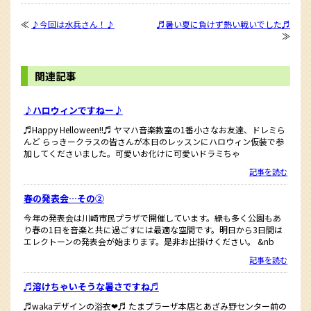
≪
♪今回は水兵さん！♪
♬暑い夏に負けず熱い戦いでした♬
≫
関連記事
♪ハロウィンですねー♪
♬Happy Helloween!!♬ ヤマハ音楽教室の1番小さなお友達、ドレミら
んど らっきークラスの皆さんが本日のレッスンにハロウィン仮装で参
加してくださいました。可愛いお化けに可愛いドラミちゃ
記事を読む
春の発表会…その②
今年の発表会は川崎市民プラザで開催しています。緑も多く公園もあ
り春の1日を音楽と共に過ごすには最適な空間です。明日から3日間は
エレクトーンの発表会が始まります。是非お出掛けください。 &nb
記事を読む
♬溶けちゃいそうな暑さですね♬
♬wakaデザインの浴衣❤︎♬ たまプラーザ本店とあざみ野センター前の