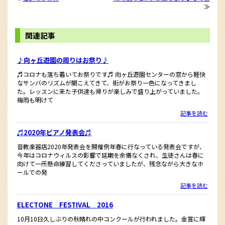
≫
関連記事
♪向ヶ丘遊園の周りはお祭り♪
♬コロナも落ち着いてお祭りです♬ 向ヶ丘遊園センターの窓から軽快
なサンバのリズムが聞こえてきて、街がお祭り一色になってきまし
た。レッスンに来た子供達も帰りが楽しみで盛り上がっていました。
梅雨も明けて
記事を読む
♬2020年ピアノ発表会♬
音教楽器店2020年発表会を開催例年春に行なっている発表会ですが、
今年はコロナウィルスの影響で延期を余儀なくされ、生徒さんは春に
向けて一所懸命練習してくださっていましたが、残念ながら大きなホ
ールでの発
記事を読む
ELECTONE FESTIVAL 2016
10月10日久しぶりの秋晴れの中コンクールが行われました。金賞に輝