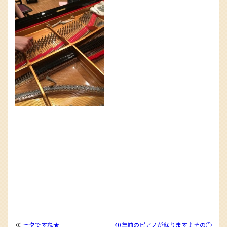
≪
七夕ですね★
40年前のピアノが蘇ります♪その①