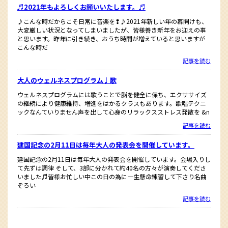
♬2021年もよろしくお願いいたします。♬
♪こんな時だからこそ日常に音楽を❢♪2021年新しい年の幕開けも、
大変厳しい状況となってしまいましたが、皆様善き新年をお迎えの事
と思います。昨年に引き続き、おうち時間が増えていると思いますが
こんな時だ
記事を読む
大人のウェルネスプログラム♩歌
ウェルネスプログラムには歌うことで脳を健全に保ち、エクササイズ
の継続により健康維持、増進をはかるクラスもあります。歌唱テクニ
ックなんていりません声を出して心身のリラックスストレス発散を &n
記事を読む
建国記念の2月11日は毎年大人の発表会を開催しています。
建国記念の2月11日は毎年大人の発表会を開催しています。会場入りし
て先ずは調律 そして、3部に分かれて約40名の方々が演奏してくださ
いました♬皆様お忙しい中この日の為に一生懸命練習して下さり名曲
ぞろい
記事を読む