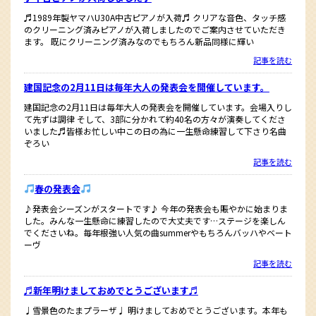
♬1989年製ヤマハU30A中古ピアノが入荷♬ クリアな音色、タッチ感
のクリーニング済みピアノが入荷しましたのでご案内させていただき
ます。 既にクリーニング済みなのでもちろん新品同様に輝い
記事を読む
建国記念の2月11日は毎年大人の発表会を開催しています。
建国記念の2月11日は毎年大人の発表会を開催しています。会場入りし
て先ずは調律 そして、3部に分かれて約40名の方々が演奏してくださ
いました♬皆様お忙しい中この日の為に一生懸命練習して下さり名曲
ぞろい
記事を読む
春の発表会
♪発表会シーズンがスタートです♪ 今年の発表会も賑やかに始まりま
した。みんな一生懸命に練習したので大丈夫です…ステージを楽しん
でくださいね。毎年根強い人気の曲summerやもちろんバッハやベート
ーヴ
記事を読む
♬新年明けましておめでとうございます♬
♩雪景色のたまプラーザ♩ 明けましておめでとうございます。本年も