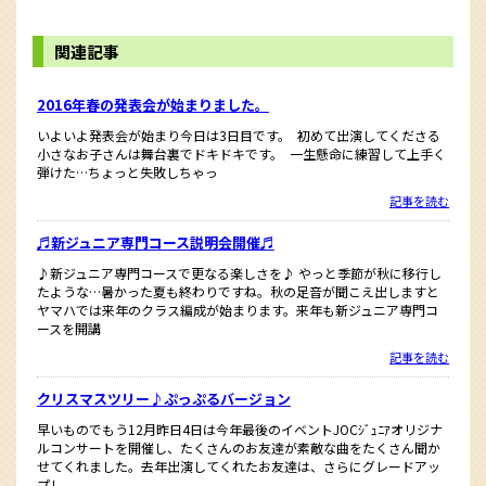
関連記事
2016年春の発表会が始まりました。
いよいよ発表会が始まり今日は3日目です。 初めて出演してくださる
小さなお子さんは舞台裏でドキドキです。 一生懸命に練習して上手く
弾けた…ちょっと失敗しちゃっ
記事を読む
♬新ジュニア専門コース説明会開催♬
♪新ジュニア専門コースで更なる楽しさを♪ やっと季節が秋に移行し
たような…暑かった夏も終わりですね。秋の足音が聞こえ出しますと
ヤマハでは来年のクラス編成が始まります。来年も新ジュニア専門コ
ースを開講
記事を読む
クリスマスツリー♪ぷっぷるバージョン
早いものでもう12月昨日4日は今年最後のイベントJOCｼﾞｭﾆｱオリジナ
ルコンサートを開催し、たくさんのお友達が素敵な曲をたくさん聞か
せてくれました。去年出演してくれたお友達は、さらにグレードアッ
プし