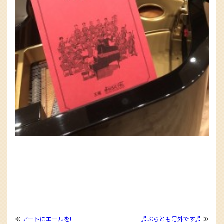
≪
アートにエールを!
♬ぷらとも号外です♬
≫