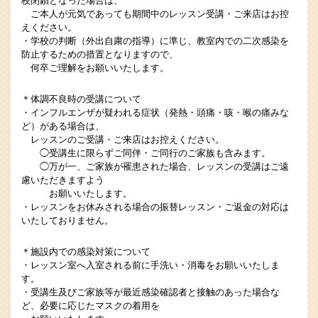
校閉鎖となった場合は、
ご本人が元気であっても期間中のレッスン受講・ご来店はお控
えください。
・学校の判断（外出自粛の指導）に準じ、教室内での二次感染を
防止するための措置となりますので、
何卒ご理解をお願いいたします。
＊体調不良時の受講について
・インフルエンザが疑われる症状（発熱・頭痛・咳・喉の痛みな
ど）がある場合は、
レッスンのご受講・ご来店はお控えください。
◯受講生に限らずご同伴・ご同行のご家族も含みます。
◯万が一、ご家族が罹患された場合、レッスンの受講はご遠
慮いただきますよう
お願いいたします。
・レッスンをお休みされる場合の振替レッスン・ご返金の対応は
いたしておりません。
＊施設内での感染対策について
・レッスン室へ入室される前に手洗い・消毒をお願いいたしま
す。
・受講生及びご家族等が最近感染確認者と接触のあった場合な
ど、必要に応じたマスクの着用を