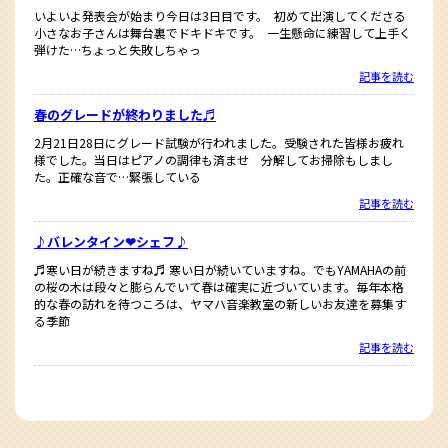
いよいよ発表会が始まり今日は3日目です。 初めて出演してくださる
小さなお子さんは舞台裏でドキドキです。 一生懸命に練習して上手く
弾けた…ちょっと失敗しちゃっ
記事を読む
春のグレードが終わりました♬
2月21日28日にグレード試験が行われました。受験された皆様お疲れ
様でした。当日はピアノの調律も済ませ 分解してお掃除もしまし
た。正確な音で…緊張している
記事を読む
♪バレンタイン❤︎シェフ♪
♬寒い日が続きますね♬ 寒い日が続いていますね。でもYAMAHAの前
の桜の木は段々と膨らんでいて春は確実に近づいています。毎年本格
的な春の訪れを待つころは、ヤマハ音楽教室の新しいお友達を募集す
る季節
記事を読む