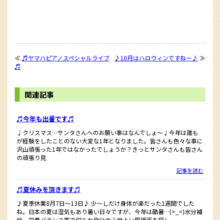
≪
♬ヤマハピアノスペシャルライブ
♪10月はハロウィンですねー♪
≫
♬
関連記事
♬今年も出番です♬
♩クリスマス…サンタさんへのお願い事はなんでしょ〜♩今年は誰も
が経験をしたことのない大変な1年となりました。皆さんも色々な事に
沢山頑張った1年ではなかったでしょうか？きっとサンタさんも皆さん
の頑張り見
記事を読む
♬夏休みを頂きます♬
♪夏季休業8月7日〜13日♪ 少〜しだけ身体が楽だった1週間でした
ね。日本の夏は湿気もあり暑い日々ですが、今年は酷暑…(>_<)水分補
給、栄養バランス等で何とか自分の心地よい居場所を探し