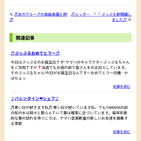
≪
♬あのグループの楽曲楽譜入荷!
♫らっきー ^_^ ぷっぷる新開講し
♬
ました♫
≫
関連記事
♬ぷっぷるおめでとう〜♬
今日はぷっぷるのお誕生日です! ヤマハのキャラクターぷっぷるちゃん
をご存知ですか
当店でもお店の前で皆さんをお出迎えしています。
そのぷっぷるちゃん!今日がお誕生日なんです〜おめでとう〜何歳…か
はちょっ
記事を読む
♪バレンタイン❤︎シェフ♪
♬寒い日が続きますね♬ 寒い日が続いていますね。でもYAMAHAの前
の桜の木は段々と膨らんでいて春は確実に近づいています。毎年本格
的な春の訪れを待つころは、ヤマハ音楽教室の新しいお友達を募集す
る季節
記事を読む