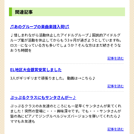
関連記事
♬あのグループの楽曲楽譜入荷!♬
♩惜しまれながら活動休止したアイドルグループ♩国民的アイドルグ
ループ嵐が活動を休止してからもう3ヶ月が過ぎようとしていますね。
ロス…になっている方も多いでしょうか？そんな方はまだ続きそうな
おうち時間を
記事を読む
EL地区大会銀賞受賞しました
3人がギリギリまで頑張りました。 動画は→こちら♪
記事を読む
ぷっぷるクラスにもサンタさんが～♪
ぷっぷるクラスのお友達のところにも一足早くサンタさんが来てくれ
ました！突然の登場に・・・興味深々です。でも・・・サンタさんが
皆の為にピアノでジングルベルジャズバージョンを弾いてくれたら♪
ママもお友達も
記事を読む