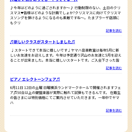
♪今年はどのように過ごされますか〜♪ 行動制限のない、土日のクリ
スマス❤︎皆様はどのような計画でしょか?クリスマスに向けてクリスマ
スソングを弾けるようになるのも素敵ですね〜。たまプラーザ店頭に
もクリ
記事を読む
♬新しいクラスがスタートしました♬
♩スタートできて本当に嬉しいです♩ヤマハ音楽教室は毎年5月に新
しいお友達をお迎えします。今年は予定通り沢山のお友達と5月を迎え
ることが出来ました。本当に嬉しいスタートです。ご入会下さった皆
記事を読む
ピアノ エレクトーンフェア♬
6月11日 12日の土曜 日曜横浜ランドマークホールで開催されますフェ
ア♬50台以上の鍵盤楽器が実際に触れて試弾もできるんです。 在籍生
の皆さまには特別価格にてご案内させていただきます。一年中でヤマ
ハ
記事を読む